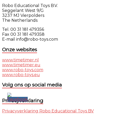
Robo Educational Toys B.V.
Seggelant West 9/G
3237 MJ Vierpolders
The Netherlands
Tel. 00 31 181 479356
Fax 00 31 181 479358
E-mail info@robo-toys.com
Onze websites
www.timetimer.nl
www.timetimer.eu
www.robo-toys.com
www.robo-toys.eu
Volg ons op social media
Privacyverklaring
Privacyverklaring Robo Educational Toys BV