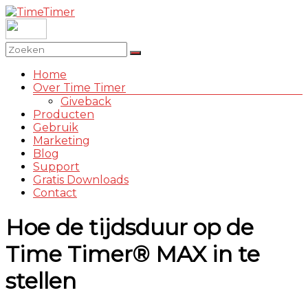
Ga
naar
TimeTimer
de
inhoud
Robo
Menu
Home
International
Over Time Timer
Toys
Giveback
Producten
Gebruik
Marketing
Blog
Support
Gratis Downloads
Contact
Hoe de tijdsduur op de
Time Timer® MAX in te
stellen